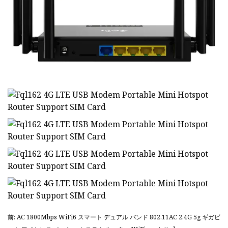
前: AC 1800Mbps WiFi6 スマート デュアル バンド 802.11AC 2.4G 5g ギガビ