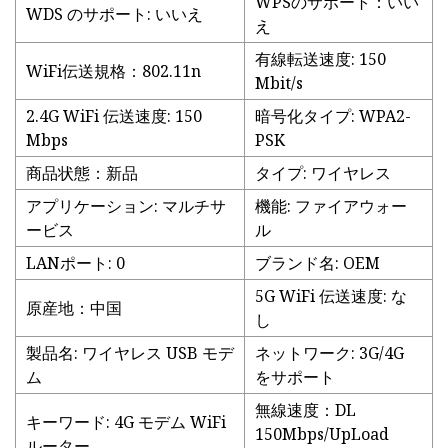
WPSのサポート：いい
WDS のサポート: いいえ
え
有線転送速度: 150
WiFi伝送規格：802.11n
Mbit/s
2.4G WiFi 伝送速度: 150
暗号化タイプ: WPA2-
Mbps
PSK
商品状態：新品
タイプ: ワイヤレス
アプリケーション: マルチサ
機能: ファイアウォー
ービス
ル
LANポート: 0
ブランド名: OEM
5G WiFi 伝送速度: な
原産地：中国
し
製品名: ワイヤレス USB モデ
ネットワーク: 3G/4G
ム
をサポート
無線速度：DL
キーワード: 4G モデム WiFi
150Mbps/UpLoad
ルーター