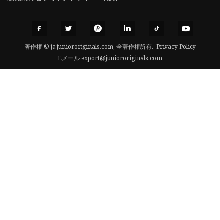
著作権 © ja.juniororiginals.com, 全著作権所有.
Privacy Policy
Eメール
export@juniororiginals.com